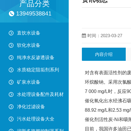
产品分类
13949538841
直饮水设备
时间：2023-03-27
软化水设备
内容介绍
纯净水反渗透设备
水质稳定阻垢剂系列
对含有表面活性剂的废
矿泉水设备
环烷酸钠。采用次氯酸钙（
7 000 mg/L时，反应
水处理设备配件及耗材
催化氧化出水经沸石吸附
净化过滤设备
88.92 mg/L和2.
污水处理设备大全
催化剂活性炭-Ni和吸
目前，我国许多油田