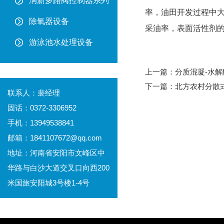
润新多路阀控制器系列
率，油田开发过程中
除氧器设备
采油率，表面活性剂
游泳池水处理设备
上一篇：
分质混凝-水解
下一篇：
北方农村分散
联系人：裴经理
固话：0372-3306952
手机：13949538841
邮箱：1841107672@qq.com
地址：河南省安阳市文峰区中
华路与白沙大道交叉口向西200
米国旅安阳城3号楼1-4号