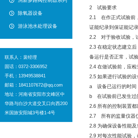
润新多路阀控制器系列
2 试验要求
除氧器设备
2.1 在作正式试验
游泳池水处理设备
证能纪录到保证能记
2.2 对于验收试验
2.3 在稳定状态建
备运行是否正常，试
联系人：裴经理
固话：0372-3306952
2.4 在做试验前，
手机：13949538841
2.5 如果进行试验
邮箱：1841107672@qq.com
a 设备已运行的时间
地址：河南省安阳市文峰区中
b 在试验前已发生过
华路与白沙大道交叉口向西200
2.6 所有的控制装置
米国旅安阳城3号楼1-4号
2.7 所有的监量仪
2.8 为确保设备性
2.9 对每次性能试验