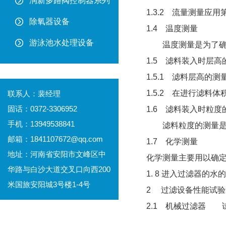
润新多路阀控制器系列
1.3.2 流量测量应
除氧器设备
1.4 温度测量
游泳池水处理设备
温度测量是为了确保
1.5 滤料装入时层高
1.5.1 滤料层高的
1.5.2 在进行滤
联系人：裴经理
固话：0372-3306952
1.6 滤料装入时粒度
手机：13949538841
滤料粒度的测量是用
邮箱：1841107672@qq.com
1.7 化学测量
地址：河南省安阳市文峰区中
化学测量主要用以确定
华路与白沙大道交叉口向西200
1. 8 进入过滤器的水的
米国旅安阳城3号楼1-4号
2 过滤设备性能试
2.1 机械过滤器 试
测量项目 